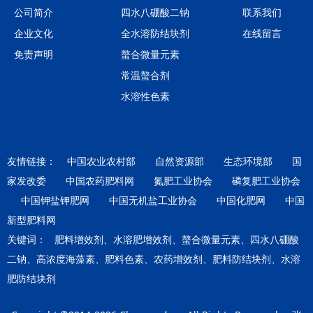
公司简介
四水八硼酸二钠
联系我们
企业文化
全水溶防结块剂
在线留言
免责声明
螯合微量元素
常温螯合剂
水溶性色素
友情链接：
中国农业农村部
自然资源部
生态环境部
国
家发改委
中国农药肥料网
氮肥工业协会
磷复肥工业协会
中国钾盐钾肥网
中国无机盐工业协会
中国化肥网
中国
新型肥料网
关键词：
肥料增效剂、水溶肥增效剂、螯合微量元素、四水八硼酸
二钠、高浓度海藻素、肥料色素、农药增效剂、肥料防结块剂、水溶
肥防结块剂