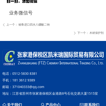
业务微信号
上一个：
秘鲁进口四水八硼酸二钠
ꄴ
下一个：
木材保护剂
ꄲ
电话：0512-5830 8381
手机：181 3612 9389
邮箱：371040333@qq.com
地址：江苏省苏州市张家港保税区金港路8号石化交易大厦1515室
ꀇ
关于我们
ꄠ
产品中心
ꂘ
联系我们