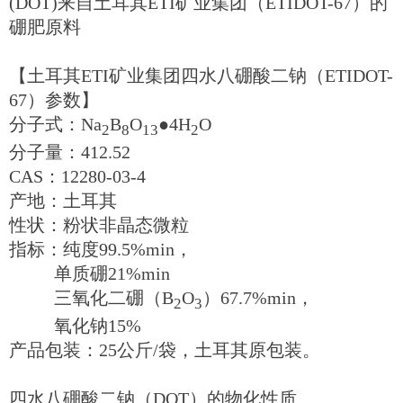
(DOT)来自土耳其ETI矿业集团（ETIDOT-67）的
硼肥原料
【土耳其ETI矿业集团四水八硼酸二钠（ETIDOT-
67）参数】
分子式：Na
B
O
●4H
O
2
8
13
2
分子量：412.52
CAS：12280-03-4
产地：土耳其
性状：粉状非晶态微粒
指标：纯度99.5%min，
单质硼21%min
三氧化二硼（B
O
）67.7%min，
2
3
氧化钠15%
产品包装：25公斤/袋，土耳其原包装。
四水八硼酸二钠（DOT）的物化性质