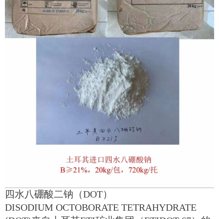
四水八硼酸二钠（DOT）
DISODIUM OCTOBORATE TETRAHYDRATE