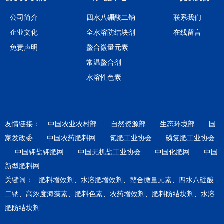
公司简介
四水八硼酸二钠
联系我们
企业文化
全水溶防结块剂
在线留言
免责声明
螯合微量元素
常温螯合剂
水溶性色素
友情链接：
中国农业农村部
自然资源部
生态环境部
国
家发改委
中国农药肥料网
氮肥工业协会
磷复肥工业协会
中国钾盐钾肥网
中国无机盐工业协会
中国化肥网
中国
新型肥料网
关键词：
肥料增效剂、水溶肥增效剂、螯合微量元素、四水八硼酸
二钠、高浓度海藻素、肥料色素、农药增效剂、肥料防结块剂、水溶
肥防结块剂