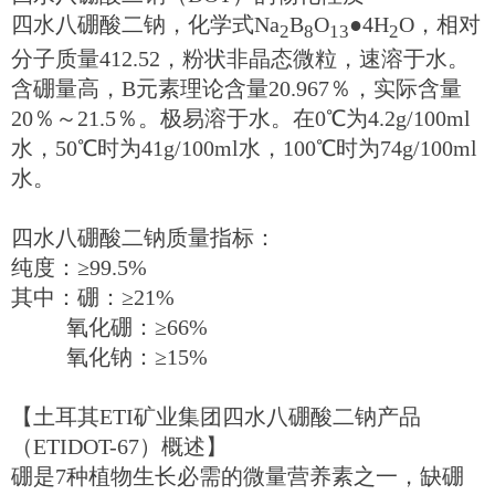
四水八硼酸二钠，化学式Na
B
O
●4H
O，相对
2
8
13
2
分子质量412.52，粉状非晶态微粒，速溶于水。
含硼量高，B元素理论含量20.967％，实际含量
20％～21.5％。极易溶于水。在0℃为4.2g/100ml
水，50℃时为41g/100ml水，100℃时为74g/100ml
水。
四水八硼酸二钠质量指标：
纯度：≥99.5%
其中：硼：≥21%
氧化硼：≥66%
氧化钠：≥15%
【土耳其ETI矿业集团四水八硼酸二钠产品
（ETIDOT-67）概述】
硼是7种植物生长必需的微量营养素之一，缺硼