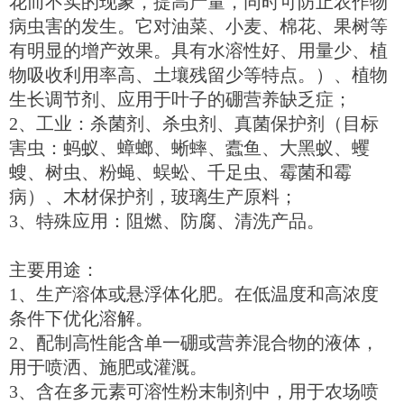
花而不实的现象，提高产量，同时可防止农作物
病虫害的发生。它对油菜、小麦、棉花、果树等
有明显的增产效果。具有水溶性好、用量少、植
物吸收利用率高、土壤残留少等特点。）、植物
生长调节剂、应用于叶子的硼营养缺乏症；
2、工业：杀菌剂、杀虫剂、真菌保护剂（目标
害虫：蚂蚁、蟑螂、蜥蟀、蠹鱼、大黑蚁、蠼
螋、树虫、粉蝇、蜈蚣、千足虫、霉菌和霉
病）、木材保护剂，玻璃生产原料；
3、特殊应用：阻燃、防腐、清洗产品。
主要用途：
1、生产溶体或悬浮体化肥。在低温度和高浓度
条件下优化溶解。
2、配制高性能含单一硼或营养混合物的液体，
用于喷洒、施肥或灌溉。
3、含在多元素可溶性粉末制剂中，用于农场喷