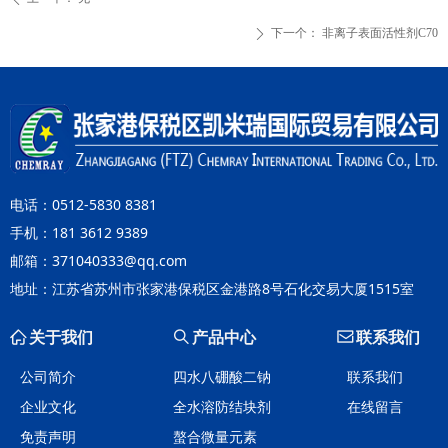
下一个：
非离子表面活性剂C70
ꄲ
电话：0512-5830 8381
手机：181 3612 9389
邮箱：371040333@qq.com
地址：江苏省苏州市张家港保税区金港路8号石化交易大厦1515室
ꀇ
关于我们
ꄠ
产品中心
ꂘ
联系我们
公司简介
四水八硼酸二钠
联系我们
企业文化
全水溶防结块剂
在线留言
免责声明
螯合微量元素