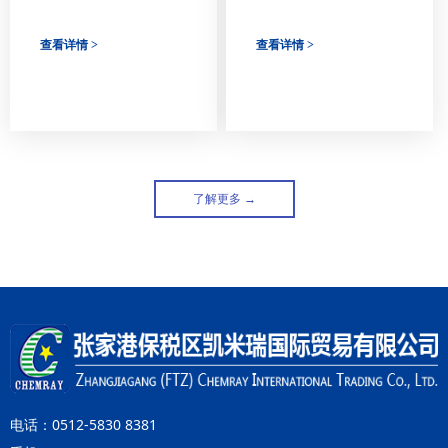
制——抗旱、抗寒、抗盐胁
商：张家港凯米瑞以"进口
资供应链
迫的实验研究综述
原料本地化直销"模式重塑
农资供应链
查看详情 >
查看详情 >
了解更多 →
电话：0512-5830 8381