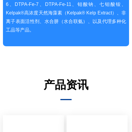
6、DTPA-Fe-7、DTPA-Fe-11、钼酸钠、七钼酸铵、
Kelpak®高浓度天然海藻素（Kelpak® Kelp Extract）、非
离子表面活性剂、水合肼（水合联氨）、以及代理多种化
工品等产品。
产品资讯
—