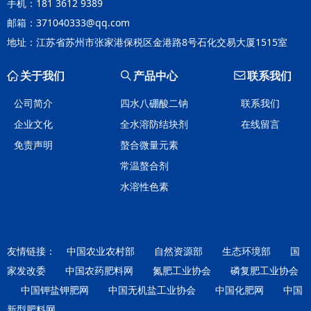
手机：181 3612 9389
邮箱：371040333@qq.com
地址：江苏省苏州市张家港保税区金港路8号石化交易大厦1515室
ꀇ
关于我们
ꄠ
产品中心
ꂘ
联系我们
公司简介
四水八硼酸二钠
联系我们
企业文化
全水溶防结块剂
在线留言
免责声明
螯合微量元素
常温螯合剂
水溶性色素
友情链接：
中国农业农村部
自然资源部
生态环境部
国
家发改委
中国农药肥料网
氮肥工业协会
磷复肥工业协会
中国钾盐钾肥网
中国无机盐工业协会
中国化肥网
中国
新型肥料网