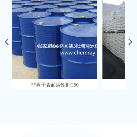
넳
넲
元素
大
-
-
）
AC01
非离子表面活性剂C50
四