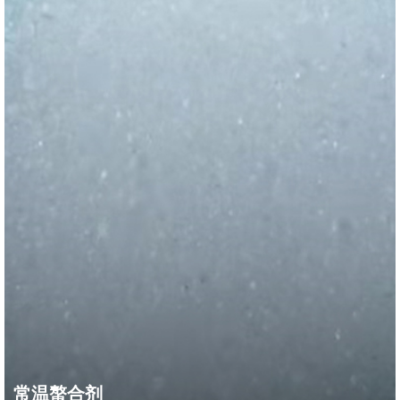
常温螯合剂