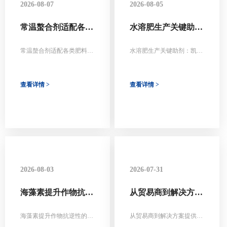
2026-08-07
2026-08-05
常温螯合剂适配各类
水溶肥生产关键助
肥料配方的系统化实
剂：凯米瑞常温螯合
践
剂，提升产品稳定性
常温螯合剂适配各类肥料配
水溶肥生产关键助剂：凯米
的秘诀
方的系统化实践
瑞常温螯合剂，提升产品稳
定性的秘诀
查看详情 >
查看详情 >
2026-08-03
2026-07-31
海藻素提升作物抗逆
从贸易商到解决方案
性的机制——抗旱、
提供商：张家港凯米
抗寒、抗盐胁迫的实
瑞以"进口原料本地
海藻素提升作物抗逆性的机
从贸易商到解决方案提供
验研究综述
化直销"模式重塑农